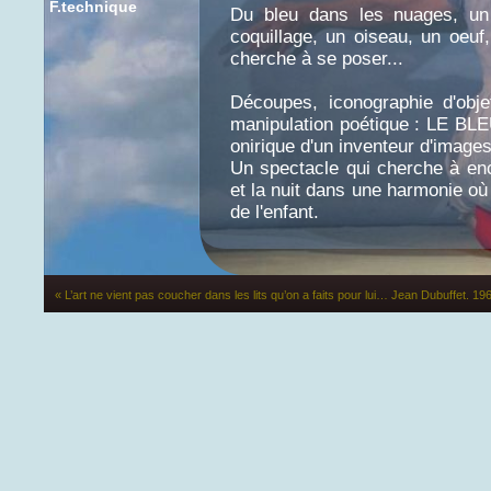
F.technique
Du bleu dans les nuages, un 
coquillage, un oiseau, un oeuf
cherche à se poser...
Découpes, iconographie d'obje
manipulation poétique : LE BLE
onirique d'un inventeur d'images
Un spectacle qui cherche à ench
et la nuit dans une harmonie où 
de l'enfant.
public à partir de 12 moi
« L’art ne vient pas coucher dans les lits qu’on a faits pour lui… Jean Dubuffet. 19
personnes
Le spectacle est soutenu par le Conseil Gé
La Région Languedoc-Roussillon et Résea