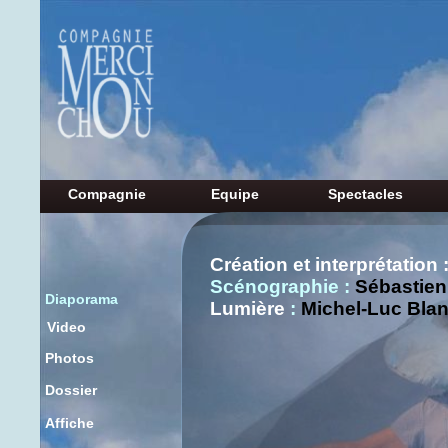
Compagnie
Equipe
Spectacles
Création et interprétation 
Scénographie :
Sébastie
Diaporama
Lumière
:
Michel-Luc Bla
Video
Photos
Dossier
Affiche